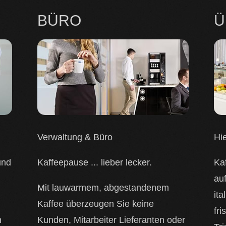
BÜRO
Ü
Verwaltung & Büro
Hi
und
Kaffeepause ... lieber lecker.
Ka
auf
Mit lauwarmem, abgestandenem
it
Kaffee überzeugen Sie keine
fri
n
Kunden, Mitarbeiter Lieferanten oder